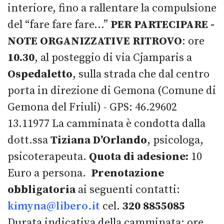
interiore, fino a rallentare la compulsione
del “fare fare fare…”
PER PARTECIPARE -
NOTE ORGANIZZATIVE
RITROVO
: ore
10.30
, al posteggio di via Cjamparis a
Ospedaletto
, sulla strada che dal centro
porta in direzione di Gemona (Comune di
Gemona del Friuli) - GPS: 46.29602
13.11977 La camminata è condotta dalla
dott.ssa
Tiziana D’Orlando
, psicologa,
psicoterapeuta.
Quota di adesione:
10
Euro a persona.
Prenotazione
obbligatoria
ai seguenti contatti:
kimyna@libero.it
cel.
320 8855085
Durata indicativa della camminata: ore