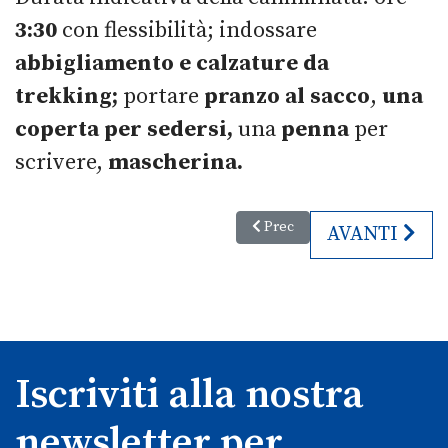
3:30
con flessibilità; indossare
abbigliamento e calzature da
trekking;
portare
pranzo al sacco
,
una
coperta per sedersi,
una
penna
per
scrivere,
mascherina.
Articolo precedente: Visite Gui
Prec
ARTICOLO S
AVANTI
Iscriviti alla nostra
newsletter per