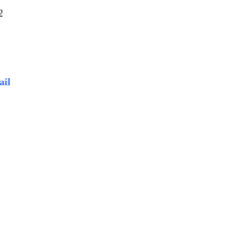
2
ail