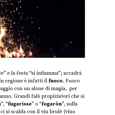
e” e la festa “si infiamma”; accadrà
n regione è infatti il
fuoco
. Fuoco
aesaggio con un alone di magia, per
ranno.
Grandi falò propiziatori che si
n
”, “
fugarisse
” o “
fogaròn
”, sulla
i si scalda con il vin brulè (vino