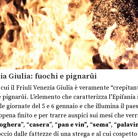
ia Giulia: fuochi e pignarûi
cui il Friuli Venezia Giulia è veramente “crepitant
e pignarûi.
L’elemento che caratterizza l’Epifania i
elle giornate del 5 e 6 gennaio e che illumina il p
appena finito e per trarre auspici sui mesi che ver
foghera
”, “
casera
”, “
pan e vin”,
“
sema
”, “
palavi
cio dalle fattezze di una strega e al cui cospetto c