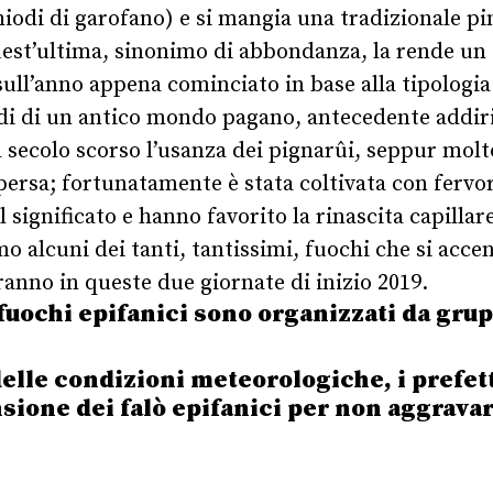
iodi di garofano) e si mangia una tradizionale pi
quest’ultima, sinonimo di abbondanza, la rende un 
 sull’anno appena cominciato in base alla tipologia
di di un antico mondo pagano, antecedente addirit
 secolo scorso l’usanza dei pignarûi, seppur molt
persa; fortunatamente è stata coltivata con fervor
 significato e hanno favorito la rinascita capillar
o alcuni dei tanti, tantissimi, fuochi che si accen
eranno in queste due giornate di inizio 2019.
uochi epifanici sono organizzati da grupp
delle condizioni meteorologiche, i prefet
sione dei falò epifanici per non aggravar