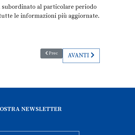
à subordinato al particolare periodo
utte le informazioni più aggiornate.
Articolo precedente: Giorno della Memoria 202
Prec
ARTICOLO SUCCESSIVO:
AVANTI
 NOSTRA NEWSLETTER