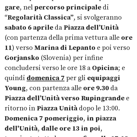
gare
, nel
percorso principale
di
“
Regolarità Classica”
, si svolgeranno
sabato 6 aprile
da
Piazza dell’Unità
(con partenza della prima vettura alle
ore
11
) verso
M
arina di Lepanto
e poi verso
Gorjansko
(Slovenia) per infine
concludersi verso le ore 18 a
Opicina
; e
quindi
d
omenica 7
per gli
equipaggi
Young
, con partenza alle
ore 9.30
da
Piazza dell’Unità verso Rupingrande
e
ritorno in
Piazza Unità
dopo le 13:00.
Domenica 7 pomeriggio
,
in piazza
dell'Unità
,
dalle ore 13 in poi
,