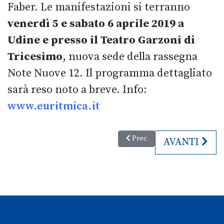
Faber. Le manifestazioni si terranno
venerdì 5 e sabato 6 aprile 2019 a
Udine e presso il Teatro Garzoni di
Tricesimo
, nuova sede della rassegna
Note Nuove 12. Il programma dettagliato
sarà reso noto a breve. Info:
www.euritmica.it
Articolo precedente: Elisa in Di
Prec
ARTICOLO S
AVANTI