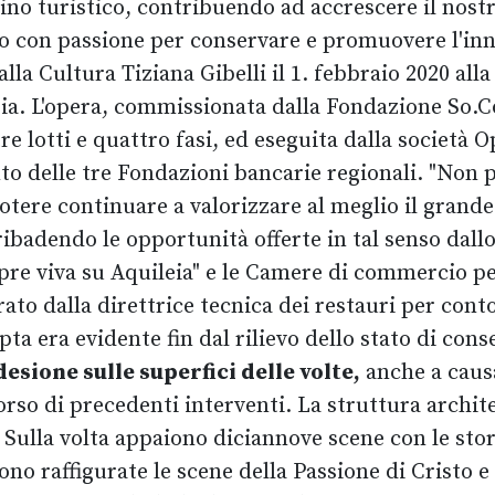
no turistico, contribuendo ad accrescere il nostr
no con passione per conservare e promuovere l'inn
 alla Cultura Tiziana Gibelli il 1. febbraio 2020 
ileia. L'opera, commissionata dalla Fondazione So.C
 tre lotti e quattro fasi, ed eseguita dalla società
to delle tre Fondazioni bancarie regionali. "Non 
potere continuare a valorizzare al meglio il grand
ribadendo le opportunità offerte in tal senso dall
pre viva su Aquileia" e le Camere di commercio pe
trato dalla direttrice tecnica dei restauri per con
ipta era evidente fin dal rilievo dello stato di con
esione sulle superfici delle volte,
anche a causa
corso di precedenti interventi. La struttura archit
Sulla volta appaiono diciannove scene con le stor
ono raffigurate le scene della Passione di Cristo e