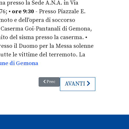
a presso la Sede A.N.A. in Via
976;
• ore 9:30
- Presso Piazzale E.
moto e dell'opera di soccorso
 Caserma Goi-Pantanali di Gemona,
uito del sisma presso la caserma.
•
resso il Duomo per la Messa solenne
utte le vittime del terremoto. La
ne di Gemona
Articolo precedente: 3. Laudate dominum: rass
Prec
ARTICOLO SUCCESSIVO:
AVANTI