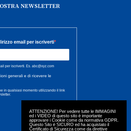
 NOSTRA NEWSLETTER
ATTENZIONE! Per vedere tutte le IMMAGINI
ed i VIDEO di questo sito è importante
approvare i Cookie come da normativa GDPR.
Questo Sito è SICURO ed ha acquistato il
Certificato di Sicurezza come da direttive