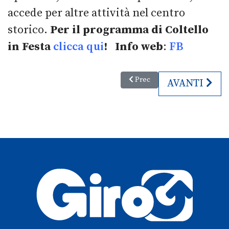
accede per altre attività nel centro
storico.
Per il programma di Coltello
in Festa
clicca qui
!
Info
web
:
FB
Articolo precedente: La Magia de
Prec
ARTICOLO S
AVANTI