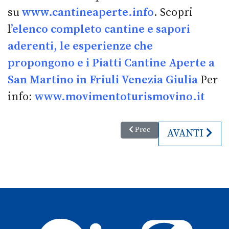
su
www.cantineaperte.info
. Scopri
l
’elenco completo cantine e sapori
aderenti, le esperienze che
propongono e i Piatti Cantine Aperte a
San Martino
in Friuli Venezia Giulia
Per
info:
www.movimentoturismovino.it
Articolo precedente: Feste e Fie
Prec
ARTICOLO S
AVANTI