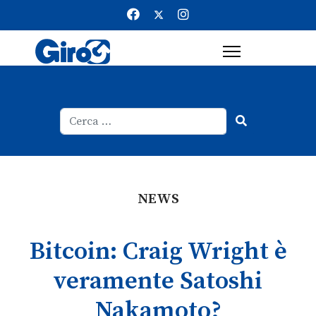
Cerca
Type 2 or more characters for result
NEWS
Bitcoin: Craig Wright è
veramente Satoshi
Nakamoto?