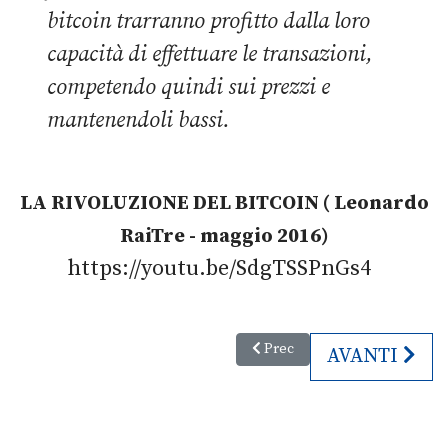
bitcoin trarranno profitto dalla loro
capacità di effettuare le transazioni,
competendo quindi sui prezzi e
mantenendoli bassi.
LA RIVOLUZIONE DEL BITCOIN ( Leonardo
RaiTre - maggio 2016)
https://youtu.be/SdgTSSPnGs4
Articolo precedente: Sci in FV
Prec
ARTICOLO SU
AVANTI