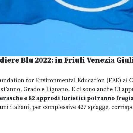
iere Blu 2022: in Friuli Venezia Giu
oundation for Environmental Education (FEE) ai Com
est’anno, Grado e Lignano. E ci sono anche 13 appr
vierasche e 82 approdi turistici potranno fregi
ni italiani, per complessive 427 spiagge, corrisp