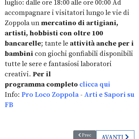
luglio: dalle ore 18:00 alle ore 00:00 Ad
accompagnare i visitatori lungo le vie di
Zoppola un
mercatino di artigiani,
artisti, hobbisti con oltre 100
bancarelle
; tante le
attività anche per i
bambini
con giochi gonfiabili disponibili
tutte le sere e fantasiosi laboratori
creativi.
Per il
programma completo
clicca qui
Info:
Pro Loco Zoppola
-
Arti e Sapori su
FB
Articolo precedente: Aria di Fri
Prec
ARTICOLO SU
AVANTI