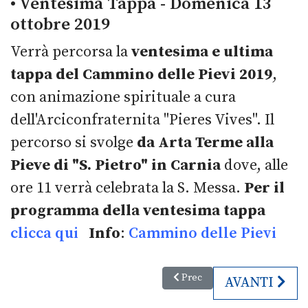
• Ventesima Tappa - Domenica 13
ottobre 2019
Verrà percorsa la
ventesima e ultima
tappa del Cammino delle Pievi 2019
,
con animazione spirituale a cura
dell'Arciconfraternita "Pieres Vives". Il
percorso si svolge
da Arta Terme alla
Pieve di "S. Pietro" in Carnia
dove, alle
ore 11 verrà celebrata la S. Messa.
Per il
programma della ventesima tappa
clicca qui
Info
:
Cammino delle Pievi
Articolo precedente: Le Giorna
Prec
ARTICOLO SU
AVANTI