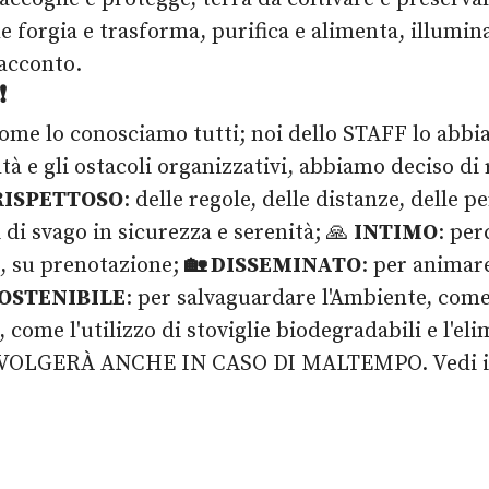
he forgia e trasforma, purifica e alimenta, illumi
 racconto.
❗
come lo conosciamo tutti; noi dello STAFF lo abb
ltà e gli ostacoli organizzativi, abbiamo deciso di
RISPETTOSO
: delle regole, delle distanze, delle p
 di svago in sicurezza e serenità; 🙏
INTIMO
: per
, su prenotazione;
🏡 DISSEMINATO
: per animare
OSTENIBILE
: per salvaguardare l'Ambiente, come 
come l'utilizzo di stoviglie biodegradabili e l'eli
 SVOLGERÀ ANCHE IN CASO DI MALTEMPO. Vedi 