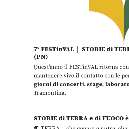
7° FESTinVAL | STORIE di TER
(PN)
Quest'anno il FESTinVAL ritorna con 
mantenere vivo il contatto con le pe
giorni di concerti, stage, laborato
Tramontina.
STORIE di TERRA e di FUOCO
è
🌏 TERRA... che genera e nutre, che 