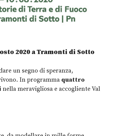
gosto 2020 a Tramonti di Sotto
 dare un segno di speranza,
lo vivono. In programma
quattro
i
nella meravigliosa e accogliente Val
re, da modellare in mille forme,