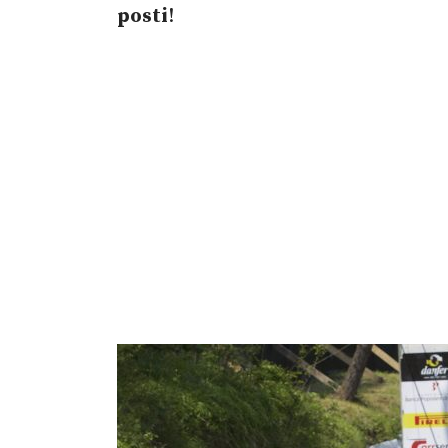
posti
!