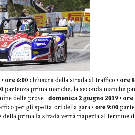
•
ore 6:00
chiusura della strada al traffico •
ore 8
30
partenza prima manche, la seconda manche part
ermine delle prove
d
omenica 2 giugno 2019
•
ore 
ffico per gli spettatori della gara •
ore 9:00
parte
della prima la strada verrà riaperta al termine d