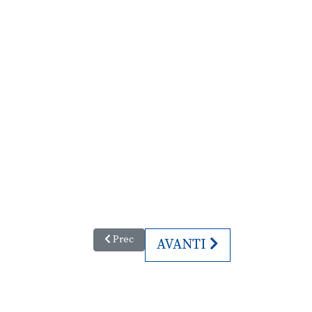
Articolo precedente: Mitteleuropean Race 2019 -
Prec
ARTICOLO SUCCESSIVO:
AVANTI