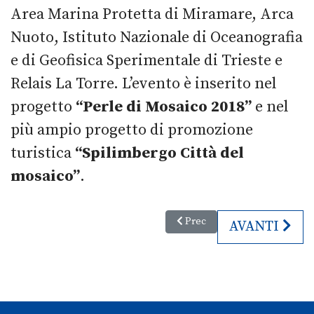
Area Marina Protetta di Miramare, Arca
Nuoto, Istituto Nazionale di Oceanografia
e di Geofisica Sperimentale di Trieste e
Relais La Torre. L’evento è inserito nel
progetto
“Perle di Mosaico 2018”
e nel
più ampio progetto di promozione
turistica
“Spilimbergo Città del
mosaico”
.
Articolo precedente: Padri e fig
Prec
ARTICOLO S
AVANTI