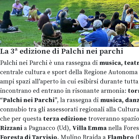
La 3ª edizione di Palchi nei parchi
Palchi nei Parchi è una rassegna di
musica, teatr
centrale cultura e sport della Regione Autonoma 
ampi spazi all’aperto in cui esibirsi durante tutta
incontrano ed entrano in risonante armonia:
tor
“
Palchi nei Parchi
”, la rassegna di
musica, danz
connubio tra gli assessorati regionali alla Cultura 
che per questa
terza edizione
troveranno spazio 
Rizzani
a Pagnacco (Ud),
Villa Emma
nella Fores
Foresta di Tarvisio
, Mulino Braida a
Flambro
(