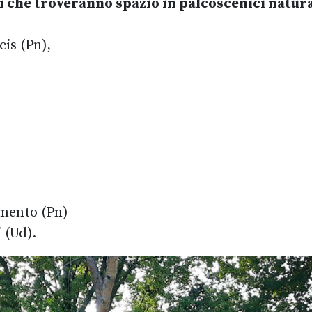
i che troveranno spazio in palcoscenici natura
cis (Pn),
amento (Pn)
 (Ud).