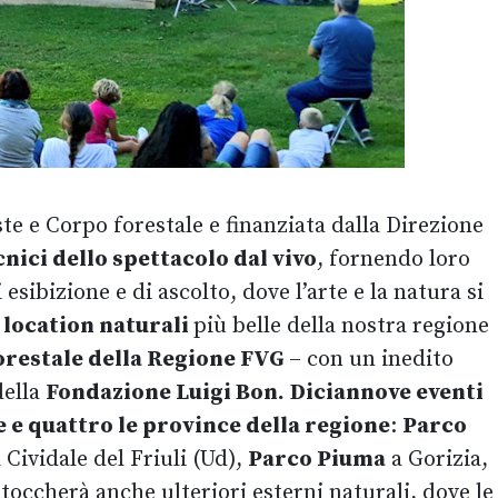
ste e Corpo forestale e finanziata dalla Direzione
cnici dello spettacolo dal vivo
, fornendo loro
esibizione e di ascolto, dove l’arte e la natura si
e
location naturali
più belle della nostra regione
forestale della Regione FVG
– con un inedito
della
Fondazione Luigi Bon.
Diciannove eventi
e e quattro le province della regione
:
Parco
 Cividale del Friuli (Ud),
Parco Piuma
a Gorizia,
 toccherà anche ulteriori esterni naturali, dove le