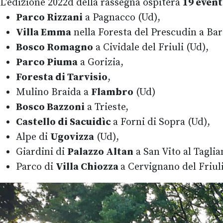
L’edizione 2022d della rassegna ospiterà
19 event
Parco Rizzani
a Pagnacco (Ud),
Villa Emma
nella Foresta del Prescudin a Bar
Bosco Romagno
a Cividale del Friuli (Ud),
Parco Piuma
a Gorizia,
Foresta di Tarvisio
,
Mulino Braida a
Flambro
(Ud)
Bosco Bazzoni
a Trieste,
Castello di Sacuidìc
a Forni di Sopra (Ud),
Alpe di
Ugovizza
(Ud),
Giardini di
Palazzo Altan
a San Vito al Tagli
Parco di
Villa Chiozza
a Cervignano del Friuli