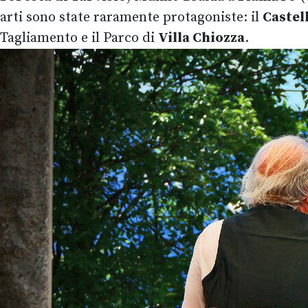
arti sono state raramente protagoniste: il
Castel
Tagliamento e il Parco di
Villa Chiozza
.