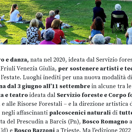
o e danza,
nata nel 2020, ideata dal Servizio fore
Friuli Venezia Giulia,
per
sostenere artisti e te
 l’estate. Luoghi inediti per una nuova modalità di 
na dal 3 giugno all’11 settembre
in alcune tra l
a e teatro
ideata dal
Servizio foreste e Corpo 
e alle Risorse Forestali – e la direzione artistica 
negli affascinanti
palcoscenici naturali
di
tutt
ta del Prescudin a Barcis (Pn),
Bosco Romagno
a
Ud) e
Bosco Bazzoni
a Trieste. Ma l’edizione 2022