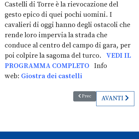
Castelli di Torre è la rievocazione del
gesto epico di quei pochi uomini. I
cavalieri di oggi hanno degli ostacoli che
rende loro impervia la strada che
conduce al centro del campo di gara, per
poi colpire la sagoma del turco.
VEDI IL
PROGRAMMA COMPLETO
Info
web:
Giostra dei castelli
Articolo precedente: 14. Una m
Prec
ARTICOLO S
AVANTI