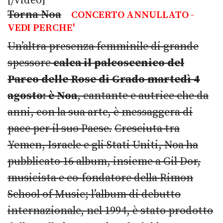
[/video]
Torna Noa
CONCERTO ANNULLATO -
VEDI PERCHE'
Un’altra presenza femminile di grande
spessore
calca il palcoscenico del
Parco delle Rose di Grado martedì 4
agosto: è Noa
, cantante e autrice che da
anni, con la sua arte, è messaggera di
pace per il suo Paese.
Cresciuta tra
Yemen, Israele e gli Stati Uniti, Noa ha
pubblicato 16 album, insieme a Gil Dor,
musicista e co-fondatore della Rimon
School of Music; l’album di debutto
internazionale, nel 1994, è stato prodotto