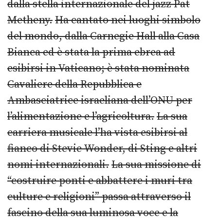
dalla stella internazionale del jazz Pat
Metheny.
Ha cantato nei luoghi simbolo
del mondo, dalla Carnegie Hall alla Casa
Bianca ed è stata la prima ebrea ad
esibirsi in Vaticano; è stata nominata
Cavaliere della Repubblica e
Ambasciatrice israeliana dell’ONU per
l’alimentazione e l’agricoltura.
La sua
carriera musicale l’ha vista esibirsi al
fianco di Stevie Wonder, di Sting e altri
nomi internazionali.
La sua missione di
“costruire ponti e abbattere i muri tra
culture e religioni” passa attraverso il
fascino della sua luminosa voce e la