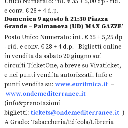
Unico Numerato: int. € 35 + 5,00 dp - rid.
e conv. € 28 + 4 d.p.
Domenica 9 agosto
h 21:30
Piazza
Grande
–
Palmanova
(
UD
)
MAX GAZZE’
Posto Unico Numerato: int. € 35 + 5,25 dp
- rid. e conv. € 28 + 4 d.p. Biglietti online
in vendita da sabato 20 giugno sui
circuiti TicketOne, a breve su Vivaticket,
e nei punti vendita autorizzati. Info e
punti vendita su:
www.euritmica.it
–
www.ondemediterranee.it
(info&prenotazioni
biglietti:
tickets@ondemediterranee.it
)
A Grado: Tabaccheria/Edicola/Libreria