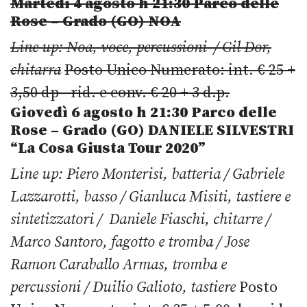
Martedì 4 agosto h 21:30
Parco delle
Rose – Grado (GO)
NOA
Line up: Noa, voce, percussioni / Gil Dor,
chitarra
Posto Unico Numerato: int. € 25 +
3,50 dp - rid. e conv. € 20 + 3 d.p.
Giovedì 6 agosto
h 21:30
Parco delle
Rose – Grado (GO)
DANIELE SILVESTRI
“La Cosa Giusta Tour 2020”
Line up: Piero Monterisi, batteria / Gabriele
Lazzarotti, basso / Gianluca Misiti, tastiere e
sintetizzatori / Daniele Fiaschi, chitarre /
Marco Santoro, fagotto e tromba / Jose
Ramon Caraballo Armas, tromba e
percussioni / Duilio Galioto, tastiere
Posto