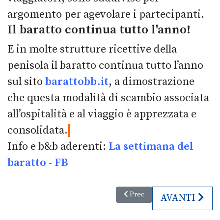
argomento per agevolare i partecipanti.
Il baratto continua tutto l'anno!
E in molte strutture ricettive della
penisola il baratto continua tutto l’anno
sul sito
barattobb.it
, a dimostrazione
che questa modalità di scambio associata
all’ospitalità e al viaggio è apprezzata e
consolidata.
Info e b&b aderenti:
La settimana del
baratto
-
FB
Articolo precedente: 188. Fiera 
Prec
ARTICOLO SU
AVANTI