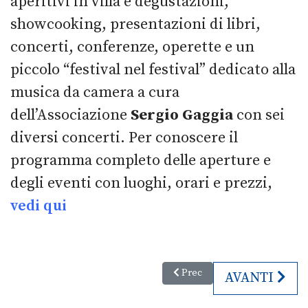
aperitivi in villa e degustazioni,
showcooking, presentazioni di libri,
concerti, conferenze, operette e un
piccolo “festival nel festival” dedicato alla
musica da camera a cura
dell’Associazione
Sergio Gaggia
con sei
diversi concerti. Per conoscere il
programma completo delle aperture e
degli eventi con luoghi, orari e prezzi,
vedi qui
Articolo precedente: Feste degli
Prec
ARTICOLO SU
AVANTI